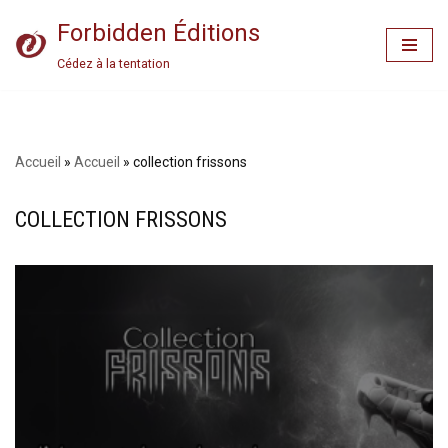
Forbidden Éditions
Aller
Cédez à la tentation
au
contenu
Accueil
»
Accueil
»
collection frissons
COLLECTION FRISSONS