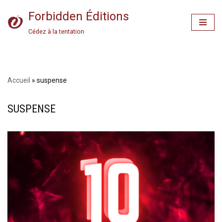
Forbidden Éditions
Aller
Cédez à la tentation
au
contenu
Accueil
»
suspense
SUSPENSE