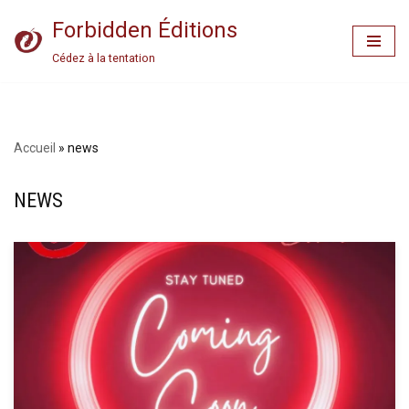
Forbidden Éditions
Aller
Cédez à la tentation
au
contenu
Accueil
»
news
NEWS