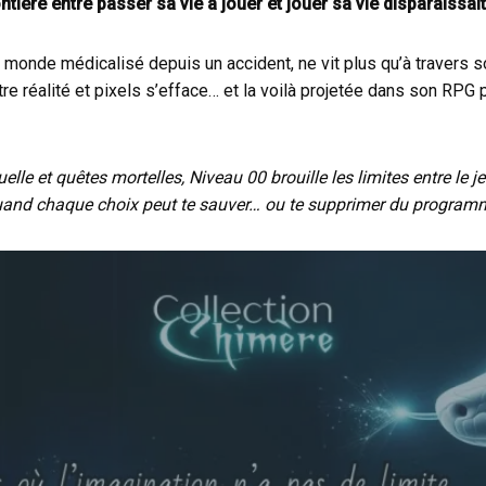
rontière entre passer sa vie à jouer et jouer sa vie disparaissai
 monde médicalisé depuis un accident, ne vit plus qu’à travers s
tre réalité et pixels s’efface… et la voilà projetée dans son RPG p
le et quêtes mortelles, Niveau 00 brouille les limites entre le jeu 
and chaque choix peut te sauver… ou te supprimer du program