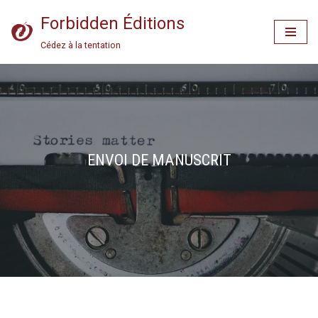
Forbidden Éditions
Aller
Cédez à la tentation
au
contenu
ENVOI DE MANUSCRIT