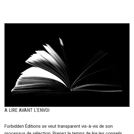
A LIRE AVANT L’ENVOI
Forbidden Éditions se veut transparent vis-à-vis de son
processus de sélection. Prenez le temps de lire les conseils